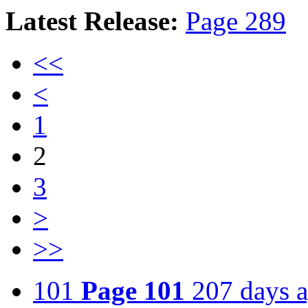
Latest Release:
Page 289
<<
<
1
2
3
>
>>
101
Page 101
207 days 